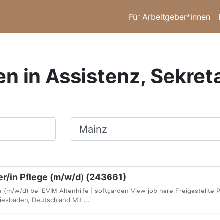
Für Arbeitgeber*innen
en in Assistenz, Sekreta
Ort, Stadt
ter/in Pflege (m/w/d) (243661)
ge (m/w/d) bei EVIM Altenhilfe | softgarden View job here Freigestellte P
Wiesbaden, Deutschland Mit ...