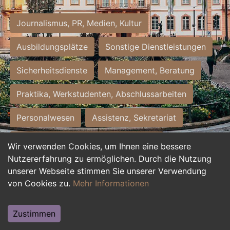
Journalismus, PR, Medien, Kultur
Ausbildungsplätze
Sonstige Dienstleistungen
Sicherheitsdienste
Management, Beratung
Praktika, Werkstudenten, Abschlussarbeiten
Personalwesen
Assistenz, Sekretariat
Hilfskräfte, Aushilfs- und Nebenjobs
Wir verwenden Cookies, um Ihnen eine bessere
Nutzererfahrung zu ermöglichen. Durch die Nutzung
Einkauf, Logistik, Materialwirtschaft
unserer Webseite stimmen Sie unserer Verwendung
von Cookies zu.
Mehr Informationen
Weiterbildung, Studium, duale Ausbildung
Tourismus
Rechtswesen
IT, Software
Zustimmen