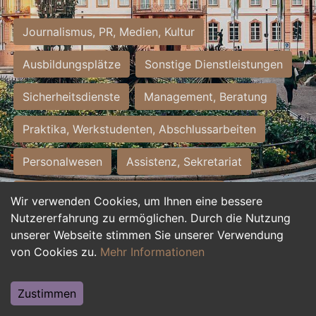
Journalismus, PR, Medien, Kultur
Ausbildungsplätze
Sonstige Dienstleistungen
Sicherheitsdienste
Management, Beratung
Praktika, Werkstudenten, Abschlussarbeiten
Personalwesen
Assistenz, Sekretariat
Hilfskräfte, Aushilfs- und Nebenjobs
Wir verwenden Cookies, um Ihnen eine bessere
Nutzererfahrung zu ermöglichen. Durch die Nutzung
Einkauf, Logistik, Materialwirtschaft
unserer Webseite stimmen Sie unserer Verwendung
von Cookies zu.
Mehr Informationen
Weiterbildung, Studium, duale Ausbildung
Tourismus
Rechtswesen
IT, Software
Zustimmen