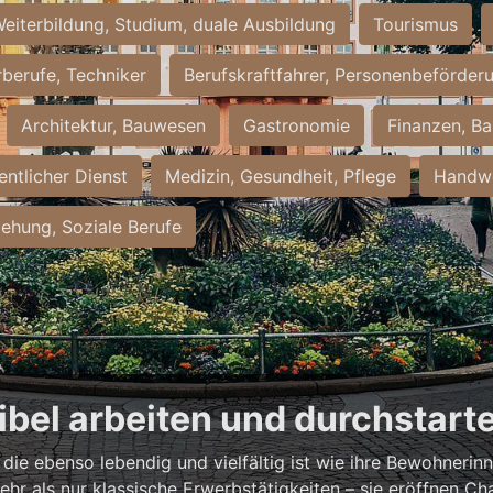
eiterbildung, Studium, duale Ausbildung
Tourismus
rberufe, Techniker
Berufskraftfahrer, Personenbeförder
Architektur, Bauwesen
Gastronomie
Finanzen, Ba
entlicher Dienst
Medizin, Gesundheit, Pflege
Handwe
iehung, Soziale Berufe
xibel arbeiten und durchstart
, die ebenso lebendig und vielfältig ist wie ihre Bewohneri
hr als nur klassische Erwerbstätigkeiten – sie eröffnen Ch