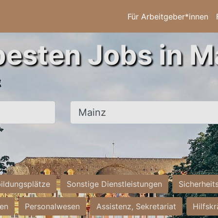
Für Arbeitgeber*innen
besten Jobs in M
Ort, Stadt
ildungsplätze
Sonstige Dienstleistungen
Sicherheit
ten
Personalwesen
Assistenz, Sekretariat
Hilfsk