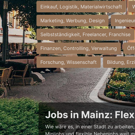
Einkauf, Logistik, Materialwirtschaft
W
Marketing, Werbung, Design
Ingenieu
Selbstständigkeit, Freelancer, Franchise
Finanzen, Controlling, Verwaltung
Öff
Forschung, Wissenschaft
Bildung, Erz
Jobs in Mainz: Fle
Wie wäre es, in einer Stadt zu arbeiten
Minijobs und flexible Nebenjobs weit me