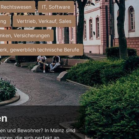
Rechtswesen
IT, Software
ung
Vertrieb, Verkauf, Sales
nken, Versicherungen
rk, gewerblich technische Berufe
en
nnen und Bewohner? In Mainz sind
ancen, die sich perfekt an