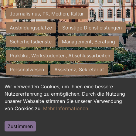
Journalismus, PR, Medien, Kultur
Ausbildungsplätze
Sonstige Dienstleistungen
Sicherheitsdienste
Management, Beratung
Praktika, Werkstudenten, Abschlussarbeiten
Personalwesen
Assistenz, Sekretariat
Hilfskräfte, Aushilfs- und Nebenjobs
Wir verwenden Cookies, um Ihnen eine bessere
Nutzererfahrung zu ermöglichen. Durch die Nutzung
Einkauf, Logistik, Materialwirtschaft
unserer Webseite stimmen Sie unserer Verwendung
von Cookies zu.
Mehr Informationen
Weiterbildung, Studium, duale Ausbildung
Tourismus
Rechtswesen
IT, Software
Zustimmen