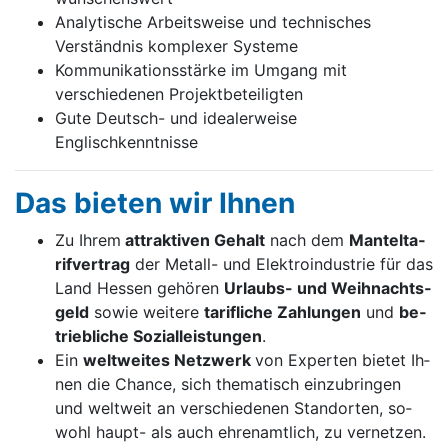
Analytische Arbeitsweise und technisches
Verständnis komplexer Systeme
Kommunikationsstärke im Umgang mit
verschiedenen Projektbeteiligten
Gute Deutsch- und idealerweise
Englischkenntnisse
Das bie­ten wir Ih­nen
Zu Ih­rem
at­trak­ti­ven Ge­halt
nach dem
Man­tel­ta­
rif­ver­trag
der Me­tall- und Elek­tro­in­dus­trie für das
Land Hes­sen ge­hö­ren
Ur­laubs- und Weih­nachts­
geld
so­wie wei­te­re
ta­rif­li­che Zah­lun­gen
und
be­
trieb­li­che So­zi­al­leis­tun­gen
.
Ein
welt­wei­tes Netz­werk
von Ex­per­ten bie­tet Ih­
nen die Chan­ce, sich the­ma­tisch ein­zu­brin­gen
und welt­weit an ver­schie­de­nen Stand­or­ten, so­
wohl haupt- als auch eh­ren­amt­lich, zu ver­net­zen.