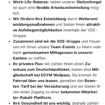
Work-Life-Ba­lance:
ne­ben un­se­rer
Gleit­zeit­re­gel
ist auch eine
fle­xi­ble Ar­beits­zeiteinteilung
mög­
lich.
Wir för­dern Ih­re Ent­wick­lung
durch
Wei­ter­ent­
wick­lungs­maß­nah­men
und bie­ten Ih­nen
at­trak­ti­
ve Auf­stiegs­mög­lich­kei­ten
in­ner­halb der VDE-
Grup­pe.
Zu­sam­men sind wir die VDE-Grup­pe
und freu­en
uns mit Ih­nen un­se­re
Team-Events
zu fei­ern oder
beim
ge­mein­sa­men Mit­tag­es­sen in un­se­rer
Kan­ti­ne
zu tref­fen.
Ihr pri­va­tes Plus:
wir zah­len Ih­nen einen
Zu­
schuss zum Deutsch­land­ti­cket
, bie­ten eine
Mit­
glied­schaft bei EGYM Well­pass
, Sie kön­nen Ihr
Fahr­rad über uns lea­sen
, ge­nie­ßen den
Be­am­
ten-Ta­rif bei der Ver­si­che­rung
und wir bie­ten Ih­
nen einen Zu­gang zu einer
be­kann­ten Mit­ar­bei­
ter-Ra­batt-Platt­form
.
I
h­re Ge­sund­heit ist uns wich­tig
, des­halb zah­len