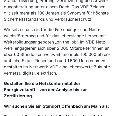
Stan­dar­di­sierung, Prü­fung, Zer­tifi­zierung und Anwen­
dungs­beratung unter einem Dach. Das VDE Zei­chen
gilt seit mehr als 100 Jahren als Syno­nym für höchste
Sicher­heits­stan­dards und Ver­brau­cher­schutz.
Wir setzen uns ein für die For­schungs- und Nach­
wuchs­för­derung und für das lebens­lange Ler­nen mit
Weiter­bil­dungs­ange­boten „on the job“. Im VDE Netz­
werk enga­gieren sich über 2.000 Mitar­beiter*innen an
über 60 Stand­orten weltweit, mehr als 100.000 ehren­
amt­liche Expert*innen und rund 1.500 Unter­nehmen
gestal­ten im Netz­werk VDE eine lebens­werte Zu­kunft:
ver­netzt, digi­tal, elek­trisch.
Gestalten Sie die Netzkonformität der
Energiezukunft – von der Analyse bis zur
Zertifizierung.
Wir su­chen Sie am Stand­ort Of­fen­bach am Main als: