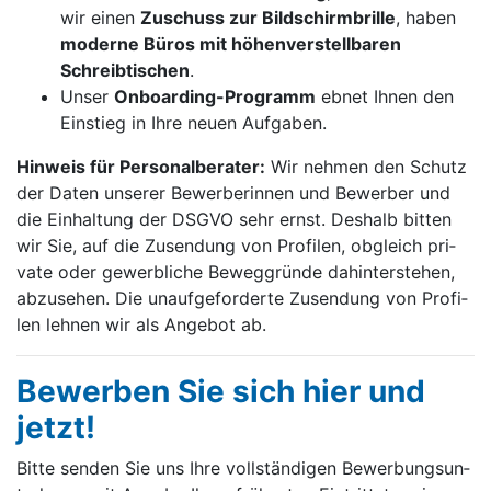
wir einen
Zu­schuss zur Bild­schirm­bril­le
, ha­ben
mo­der­ne Bü­ros mit hö­hen­ver­stell­ba­ren
Schreib­ti­sche
n
.
Un­ser
On­board­ing-Pro­gramm
eb­net Ih­nen den
Ein­stieg in Ih­re neu­en Auf­ga­ben.
Hin­weis für Per­so­nal­be­ra­ter:
Wir neh­men den Schutz
der Da­ten un­se­rer Be­wer­ber­in­nen und Be­wer­ber und
die Ein­hal­tung der DSGVO sehr ernst. Des­halb bit­ten
wir Sie, auf die Zu­sen­dung von Pro­fi­len, ob­gleich pri­
va­te oder ge­werb­li­che Be­weg­grün­de da­hin­ter­ste­hen,
ab­zu­se­hen. Die un­auf­ge­for­der­te Zu­sen­dung von Pro­fi­
len leh­nen wir als An­ge­bot ab.
Be­werben Sie sich hier und
jetzt!
Bit­te sen­den Sie uns Ihre voll­stän­di­gen Be­wer­bungs­un­