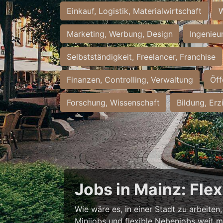
Einkauf, Logistik, Materialwirtschaft
W
Marketing, Werbung, Design
Ingenieu
Selbstständigkeit, Freelancer, Franchise
Finanzen, Controlling, Verwaltung
Öff
Forschung, Wissenschaft
Bildung, Erz
Jobs in Mainz: Fle
Wie wäre es, in einer Stadt zu arbeiten
Minijobs und flexible Nebenjobs weit me