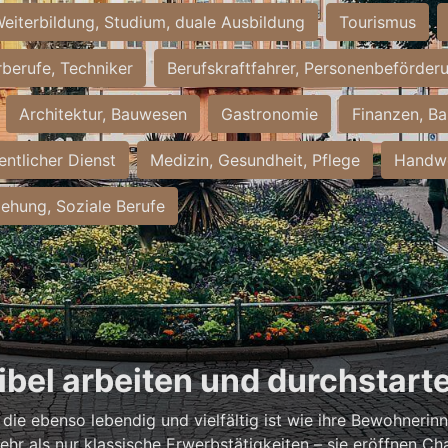
eiterbildung, Studium, duale Ausbildung
Tourismus
rberufe, Techniker
Berufskraftfahrer, Personenbeförder
Architektur, Bauwesen
Gastronomie
Finanzen, Ba
entlicher Dienst
Medizin, Gesundheit, Pflege
Handwe
iehung, Soziale Berufe
xibel arbeiten und durchstart
, die ebenso lebendig und vielfältig ist wie ihre Bewohneri
hr als nur klassische Erwerbstätigkeiten – sie eröffnen Ch