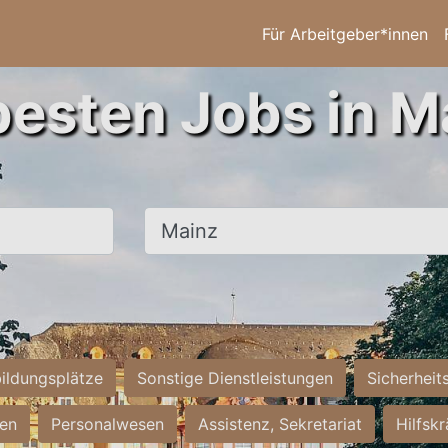
Für Arbeitgeber*innen
besten Jobs in M
Ort, Stadt
ildungsplätze
Sonstige Dienstleistungen
Sicherheit
ten
Personalwesen
Assistenz, Sekretariat
Hilfsk