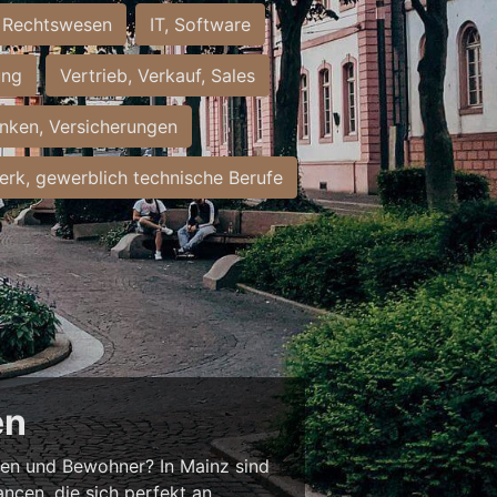
Rechtswesen
IT, Software
ung
Vertrieb, Verkauf, Sales
nken, Versicherungen
rk, gewerblich technische Berufe
en
nnen und Bewohner? In Mainz sind
ancen, die sich perfekt an