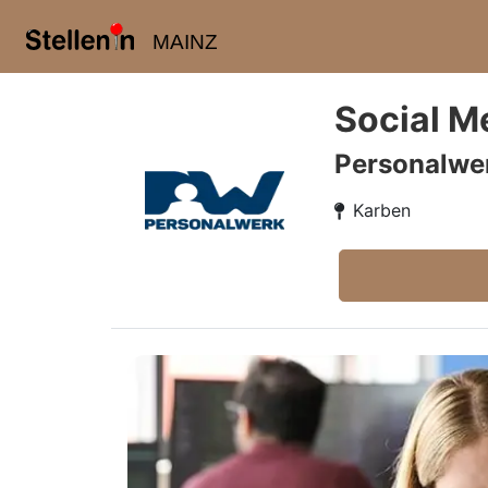
MAINZ
Social M
Personalw
Karben