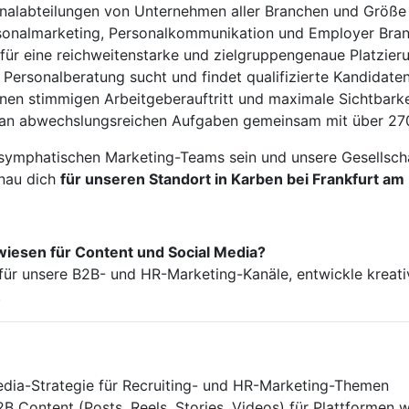
sonalabteilungen von Unternehmen aller Branchen und Größe
rsonalmarketing, Personalkommunikation und Employer Bra
ür eine reichweitenstarke und zielgruppengenaue Platzierun
 Personalberatung sucht und findet qualifizierte Kandidat
nen stimmigen Arbeitgeberauftritt und maximale Sichtbar
e an abwechslungsreichen Aufgaben gemeinsam mit über 270
symphatischen Marketing-Teams sein und unsere Gesellscha
enau dich
für unseren Standort in Karben bei Frankfurt am
lwiesen für Content und Social Media?
ür unsere B2B- und HR-Marketing-Kanäle, entwickle kreat
.
dia-Strategie für Recruiting- und HR-Marketing-Themen
2B Content (Posts, Reels, Stories, Videos) für Plattformen 