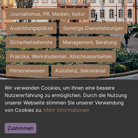
Journalismus, PR, Medien, Kultur
Ausbildungsplätze
Sonstige Dienstleistungen
Sicherheitsdienste
Management, Beratung
Praktika, Werkstudenten, Abschlussarbeiten
Personalwesen
Assistenz, Sekretariat
Hilfskräfte, Aushilfs- und Nebenjobs
Wir verwenden Cookies, um Ihnen eine bessere
Nutzererfahrung zu ermöglichen. Durch die Nutzung
Einkauf, Logistik, Materialwirtschaft
unserer Webseite stimmen Sie unserer Verwendung
von Cookies zu.
Mehr Informationen
Weiterbildung, Studium, duale Ausbildung
Tourismus
Rechtswesen
IT, Software
Zustimmen