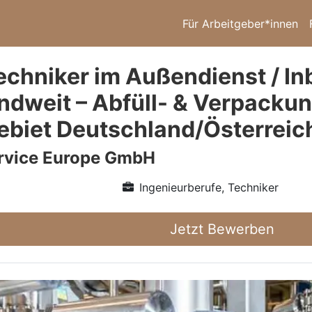
Für Arbeitgeber*innen
echniker im Außendienst / I
ndweit – Abfüll- & Verpacku
ebiet Deutschland/Österreic
vice Europe GmbH
Ingenieurberufe, Techniker
Jetzt Bewerben