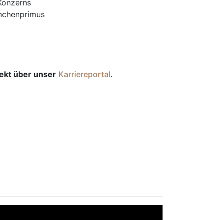
 Konzerns
anchenprimus
rekt über unser
Karriereportal
.