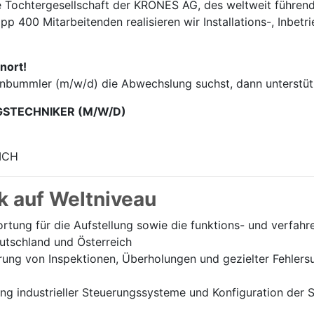
e Tochter­gesellschaft der KRONES AG, des weltweit führend
p 400 Mitarbei­tenden realisieren wir Installations-, Inbet
nort!
enbummler (m/w/d) die Abwechslung suchst, dann unterstütz
GSTECHNIKER (M/W/D)
ICH
k auf Weltniveau
tung für die Aufstellung sowie die funktions- und verfah
utschland und Österreich
ung von Inspektionen, Überholungen und gezielter Fehlersu
 industrieller Steuerungssysteme und Konfiguration der Sc