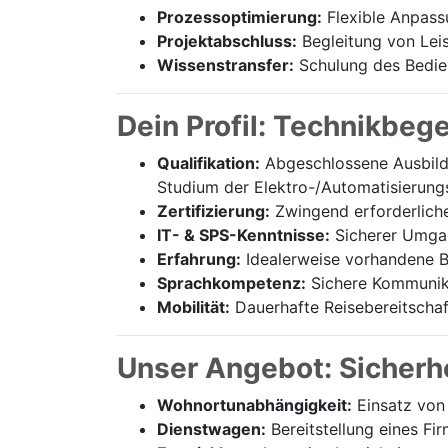
Prozessoptimierung:
Flexible Anpass
Projektabschluss:
Begleitung von Lei
Wissenstransfer:
Schulung des Bedien
Dein Profil: Technikbeg
Qualifikation:
Abgeschlossene Ausbildu
Studium der Elektro-/Automatisierung
Zertifizierung:
Zwingend erforderliche 
IT- & SPS-Kenntnisse:
Sicherer Umgan
Erfahrung:
Idealerweise vorhandene B
Sprachkompetenz:
Sichere Kommunika
Mobilität:
Dauerhafte Reisebereitschaf
Unser Angebot: Sicherhe
Wohnortunabhängigkeit:
Einsatz von 
Dienstwagen:
Bereitstellung eines F