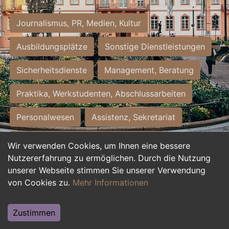
Journalismus, PR, Medien, Kultur
Ausbildungsplätze
Sonstige Dienstleistungen
Sicherheitsdienste
Management, Beratung
Praktika, Werkstudenten, Abschlussarbeiten
Personalwesen
Assistenz, Sekretariat
Hilfskräfte, Aushilfs- und Nebenjobs
Wir verwenden Cookies, um Ihnen eine bessere
Nutzererfahrung zu ermöglichen. Durch die Nutzung
Einkauf, Logistik, Materialwirtschaft
unserer Webseite stimmen Sie unserer Verwendung
von Cookies zu.
Mehr Informationen
Weiterbildung, Studium, duale Ausbildung
Tourismus
Rechtswesen
IT, Software
Zustimmen