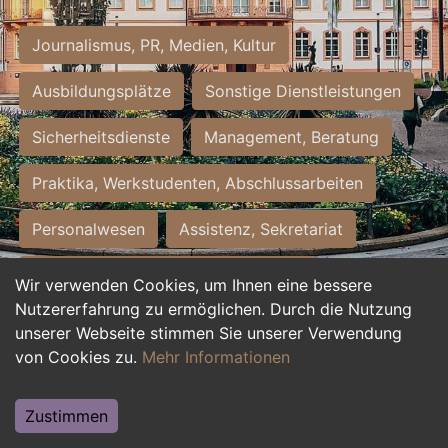
Journalismus, PR, Medien, Kultur
Ausbildungsplätze
Sonstige Dienstleistungen
Sicherheitsdienste
Management, Beratung
Praktika, Werkstudenten, Abschlussarbeiten
Personalwesen
Assistenz, Sekretariat
Hilfskräfte, Aushilfs- und Nebenjobs
Wir verwenden Cookies, um Ihnen eine bessere
Nutzererfahrung zu ermöglichen. Durch die Nutzung
Einkauf, Logistik, Materialwirtschaft
unserer Webseite stimmen Sie unserer Verwendung
von Cookies zu.
Mehr Informationen
Weiterbildung, Studium, duale Ausbildung
Tourismus
Rechtswesen
IT, Software
Zustimmen