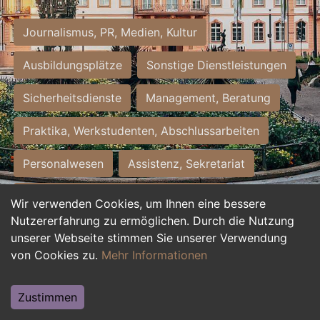
Journalismus, PR, Medien, Kultur
Ausbildungsplätze
Sonstige Dienstleistungen
Sicherheitsdienste
Management, Beratung
Praktika, Werkstudenten, Abschlussarbeiten
Personalwesen
Assistenz, Sekretariat
Hilfskräfte, Aushilfs- und Nebenjobs
Wir verwenden Cookies, um Ihnen eine bessere
Nutzererfahrung zu ermöglichen. Durch die Nutzung
Einkauf, Logistik, Materialwirtschaft
unserer Webseite stimmen Sie unserer Verwendung
von Cookies zu.
Mehr Informationen
Weiterbildung, Studium, duale Ausbildung
Tourismus
Rechtswesen
IT, Software
Zustimmen