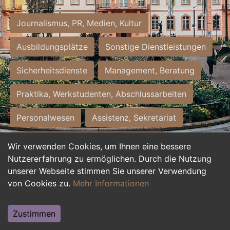
Journalismus, PR, Medien, Kultur
Ausbildungsplätze
Sonstige Dienstleistungen
Sicherheitsdienste
Management, Beratung
Praktika, Werkstudenten, Abschlussarbeiten
Personalwesen
Assistenz, Sekretariat
Hilfskräfte, Aushilfs- und Nebenjobs
Wir verwenden Cookies, um Ihnen eine bessere
Nutzererfahrung zu ermöglichen. Durch die Nutzung
Einkauf, Logistik, Materialwirtschaft
unserer Webseite stimmen Sie unserer Verwendung
von Cookies zu.
Mehr Informationen
Weiterbildung, Studium, duale Ausbildung
Tourismus
Rechtswesen
IT, Software
Zustimmen