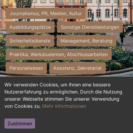
Journalismus, PR, Medien, Kultur
Ausbildungsplätze
Sonstige Dienstleistungen
Sicherheitsdienste
Management, Beratung
Praktika, Werkstudenten, Abschlussarbeiten
Personalwesen
Assistenz, Sekretariat
Hilfskräfte, Aushilfs- und Nebenjobs
Wir verwenden Cookies, um Ihnen eine bessere
Nutzererfahrung zu ermöglichen. Durch die Nutzung
Einkauf, Logistik, Materialwirtschaft
unserer Webseite stimmen Sie unserer Verwendung
von Cookies zu.
Mehr Informationen
Weiterbildung, Studium, duale Ausbildung
Tourismus
Rechtswesen
IT, Software
Zustimmen