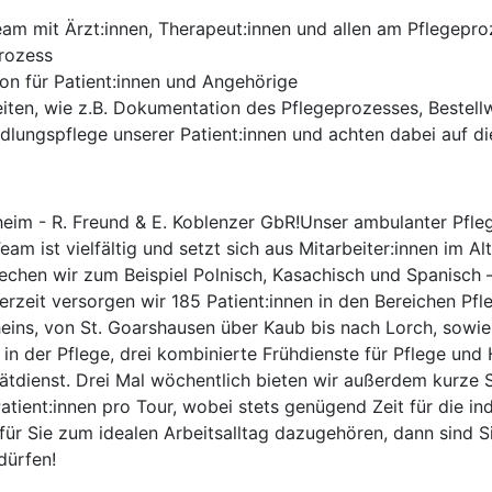
Team mit Ärzt:innen, Therapeut:innen und allen am Pflegep
prozess
on für Patient:innen und Angehörige
eiten, wie z.B. Dokumentation des Pflegeprozesses, Bestel
ungspflege unserer Patient:innen und achten dabei auf die
heim - R. Freund & E. Koblenzer GbR!Unser ambulanter Pfleg
Team ist vielfältig und setzt sich aus Mitarbeiter:innen im 
echen wir zum Beispiel Polnisch, Kasachisch und Spanisch 
Derzeit versorgen wir 185 Patient:innen in den Bereichen Pf
heins, von St. Goarshausen über Kaub bis nach Lorch, sowie 
in der Pflege, drei kombinierte Frühdienste für Pflege und 
tdienst. Drei Mal wöchentlich bieten wir außerdem kurze S
atient:innen pro Tour, wobei stets genügend Zeit für die i
 für Sie zum idealen Arbeitsalltag dazugehören, dann sind S
dürfen!