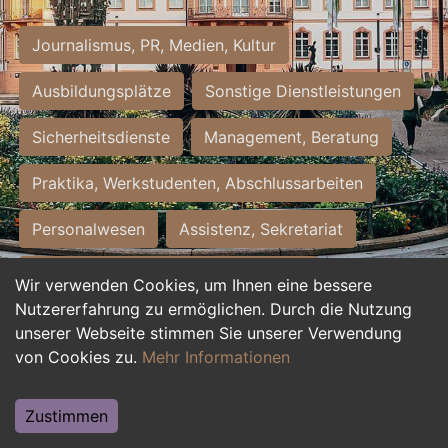
Journalismus, PR, Medien, Kultur
Ausbildungsplätze
Sonstige Dienstleistungen
Sicherheitsdienste
Management, Beratung
Praktika, Werkstudenten, Abschlussarbeiten
Personalwesen
Assistenz, Sekretariat
Hilfskräfte, Aushilfs- und Nebenjobs
Wir verwenden Cookies, um Ihnen eine bessere
Nutzererfahrung zu ermöglichen. Durch die Nutzung
Einkauf, Logistik, Materialwirtschaft
unserer Webseite stimmen Sie unserer Verwendung
von Cookies zu.
Mehr Informationen
Weiterbildung, Studium, duale Ausbildung
Tourismus
Rechtswesen
IT, Software
Zustimmen