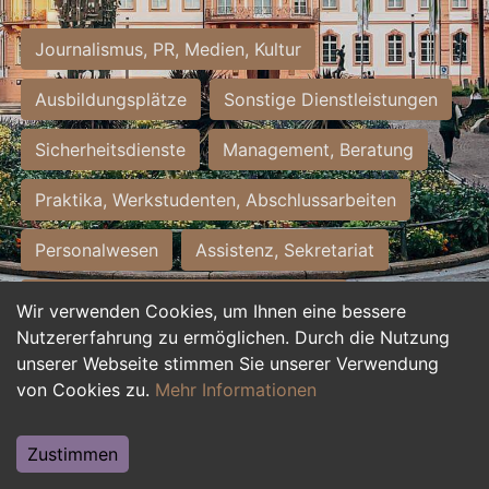
Journalismus, PR, Medien, Kultur
Ausbildungsplätze
Sonstige Dienstleistungen
Sicherheitsdienste
Management, Beratung
Praktika, Werkstudenten, Abschlussarbeiten
Personalwesen
Assistenz, Sekretariat
Hilfskräfte, Aushilfs- und Nebenjobs
Wir verwenden Cookies, um Ihnen eine bessere
Nutzererfahrung zu ermöglichen. Durch die Nutzung
Einkauf, Logistik, Materialwirtschaft
unserer Webseite stimmen Sie unserer Verwendung
von Cookies zu.
Mehr Informationen
Weiterbildung, Studium, duale Ausbildung
Tourismus
Rechtswesen
IT, Software
Zustimmen