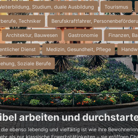
eiterbildung, Studium, duale Ausbildung
Tourismus
rberufe, Techniker
Berufskraftfahrer, Personenbeförder
Architektur, Bauwesen
Gastronomie
Finanzen, Ba
entlicher Dienst
Medizin, Gesundheit, Pflege
Handwe
iehung, Soziale Berufe
xibel arbeiten und durchstart
, die ebenso lebendig und vielfältig ist wie ihre Bewohneri
hr als nur klassische Erwerbstätigkeiten – sie eröffnen Ch