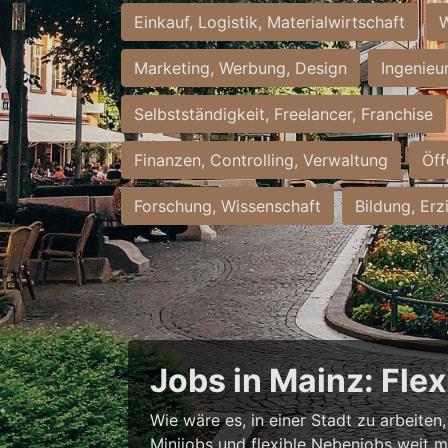
Einkauf, Logistik, Materialwirtschaft
W
Marketing, Werbung, Design
Ingenieu
Selbstständigkeit, Freelancer, Franchise
Finanzen, Controlling, Verwaltung
Öff
Forschung, Wissenschaft
Bildung, Erz
Jobs in Mainz: Fle
Wie wäre es, in einer Stadt zu arbeiten
Minijobs und flexible Nebenjobs weit me