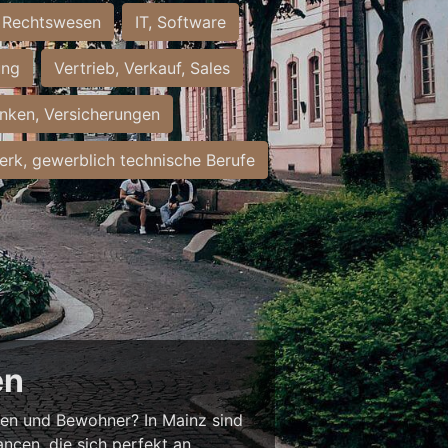
Rechtswesen
IT, Software
ung
Vertrieb, Verkauf, Sales
nken, Versicherungen
rk, gewerblich technische Berufe
en
nnen und Bewohner? In Mainz sind
ancen, die sich perfekt an