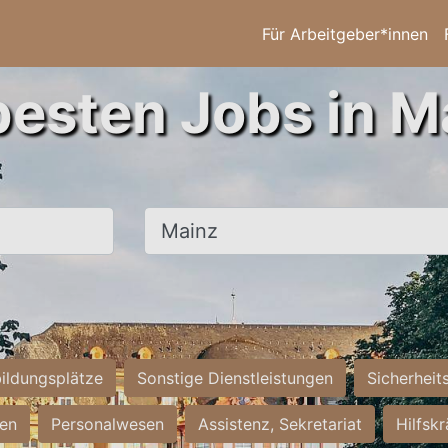
Für Arbeitgeber*innen
besten Jobs in M
Ort, Stadt
ildungsplätze
Sonstige Dienstleistungen
Sicherheit
ten
Personalwesen
Assistenz, Sekretariat
Hilfsk