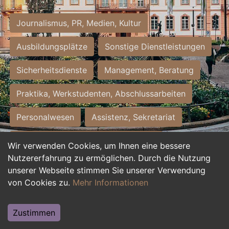
Journalismus, PR, Medien, Kultur
Ausbildungsplätze
Sonstige Dienstleistungen
Sicherheitsdienste
Management, Beratung
Praktika, Werkstudenten, Abschlussarbeiten
Personalwesen
Assistenz, Sekretariat
Hilfskräfte, Aushilfs- und Nebenjobs
Wir verwenden Cookies, um Ihnen eine bessere
Nutzererfahrung zu ermöglichen. Durch die Nutzung
Einkauf, Logistik, Materialwirtschaft
unserer Webseite stimmen Sie unserer Verwendung
von Cookies zu.
Mehr Informationen
Weiterbildung, Studium, duale Ausbildung
Tourismus
Rechtswesen
IT, Software
Zustimmen