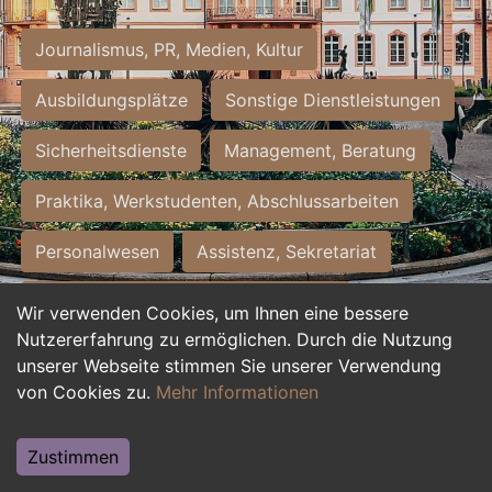
Journalismus, PR, Medien, Kultur
Ausbildungsplätze
Sonstige Dienstleistungen
Sicherheitsdienste
Management, Beratung
Praktika, Werkstudenten, Abschlussarbeiten
Personalwesen
Assistenz, Sekretariat
Hilfskräfte, Aushilfs- und Nebenjobs
Wir verwenden Cookies, um Ihnen eine bessere
Nutzererfahrung zu ermöglichen. Durch die Nutzung
Einkauf, Logistik, Materialwirtschaft
unserer Webseite stimmen Sie unserer Verwendung
von Cookies zu.
Mehr Informationen
Weiterbildung, Studium, duale Ausbildung
Tourismus
Rechtswesen
IT, Software
Zustimmen