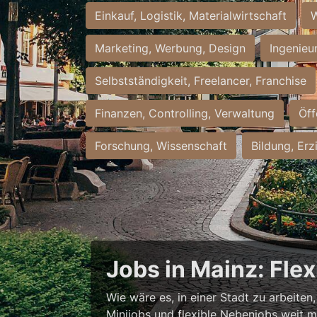
Einkauf, Logistik, Materialwirtschaft
W
Marketing, Werbung, Design
Ingenieu
Selbstständigkeit, Freelancer, Franchise
Finanzen, Controlling, Verwaltung
Öff
Forschung, Wissenschaft
Bildung, Erz
Jobs in Mainz: Fle
Wie wäre es, in einer Stadt zu arbeiten
Minijobs und flexible Nebenjobs weit me