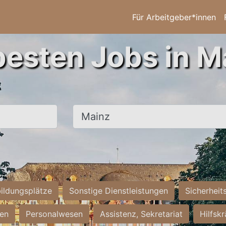
Für Arbeitgeber*innen
besten Jobs in M
Ort, Stadt
ildungsplätze
Sonstige Dienstleistungen
Sicherheit
ten
Personalwesen
Assistenz, Sekretariat
Hilfsk