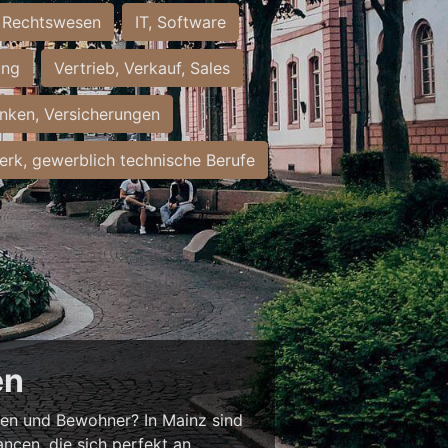
Rechtswesen
IT, Software
ung
Vertrieb, Verkauf, Sales
nken, Versicherungen
rk, gewerblich technische Berufe
en
nnen und Bewohner? In Mainz sind
ancen, die sich perfekt an