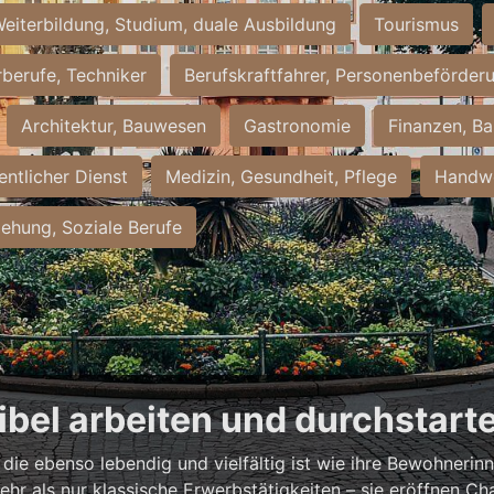
eiterbildung, Studium, duale Ausbildung
Tourismus
rberufe, Techniker
Berufskraftfahrer, Personenbeförder
Architektur, Bauwesen
Gastronomie
Finanzen, Ba
entlicher Dienst
Medizin, Gesundheit, Pflege
Handwe
iehung, Soziale Berufe
xibel arbeiten und durchstart
, die ebenso lebendig und vielfältig ist wie ihre Bewohneri
hr als nur klassische Erwerbstätigkeiten – sie eröffnen Ch