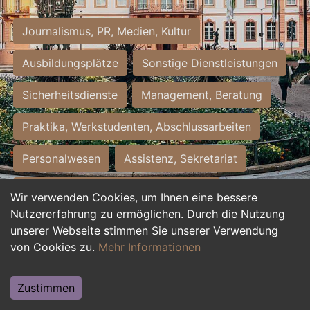
Journalismus, PR, Medien, Kultur
Ausbildungsplätze
Sonstige Dienstleistungen
Sicherheitsdienste
Management, Beratung
Praktika, Werkstudenten, Abschlussarbeiten
Personalwesen
Assistenz, Sekretariat
Hilfskräfte, Aushilfs- und Nebenjobs
Wir verwenden Cookies, um Ihnen eine bessere
Nutzererfahrung zu ermöglichen. Durch die Nutzung
Einkauf, Logistik, Materialwirtschaft
unserer Webseite stimmen Sie unserer Verwendung
von Cookies zu.
Mehr Informationen
Weiterbildung, Studium, duale Ausbildung
Tourismus
Rechtswesen
IT, Software
Zustimmen