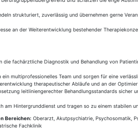
e berufsgruppenübergreifend und schätzen die enge Absti
deln strukturiert, zuverlässig und übernehmen gerne Vera
eresse an der Weiterentwicklung bestehender Therapiekonz
die fachärztliche Diagnostik und Behandlung von Patienti
n ein multiprofessionelles Team und sorgen für eine verlässl
terentwicklung therapeutischer Abläufe und an der Optimie
msetzung leitliniengerechter Behandlungsstandards sicher u
ch am Hintergrunddienst und tragen so zu einem stabilen un
en Bereichen:
Oberarzt, Akutpsychiatrie, Psychosomatik, Ps
rische Fachklinik