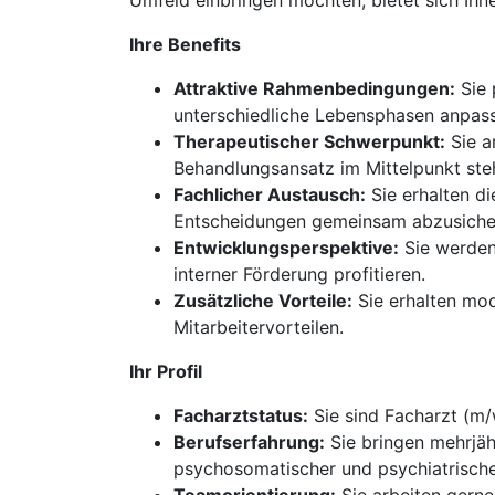
Umfeld einbringen möchten, bietet sich Ihne
Ihre Benefits
Attraktive Rahmenbedingungen:
Sie 
unterschiedliche Lebensphasen anpass
Therapeutischer Schwerpunkt:
Sie a
Behandlungsansatz im Mittelpunkt ste
Fachlicher Austausch:
Sie erhalten d
Entscheidungen gemeinsam abzusiche
Entwicklungsperspektive:
Sie werden 
interner Förderung profitieren.
Zusätzliche Vorteile:
Sie erhalten mo
Mitarbeitervorteilen.
Ihr Profil
Facharztstatus:
Sie sind Facharzt (m/
Berufserfahrung:
Sie bringen mehrjäh
psychosomatischer und psychiatrischer