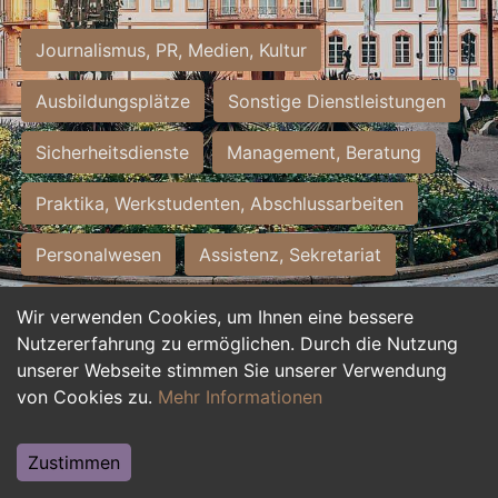
Journalismus, PR, Medien, Kultur
Ausbildungsplätze
Sonstige Dienstleistungen
Sicherheitsdienste
Management, Beratung
Praktika, Werkstudenten, Abschlussarbeiten
Personalwesen
Assistenz, Sekretariat
Hilfskräfte, Aushilfs- und Nebenjobs
Wir verwenden Cookies, um Ihnen eine bessere
Nutzererfahrung zu ermöglichen. Durch die Nutzung
Einkauf, Logistik, Materialwirtschaft
unserer Webseite stimmen Sie unserer Verwendung
von Cookies zu.
Mehr Informationen
Weiterbildung, Studium, duale Ausbildung
Tourismus
Rechtswesen
IT, Software
Zustimmen