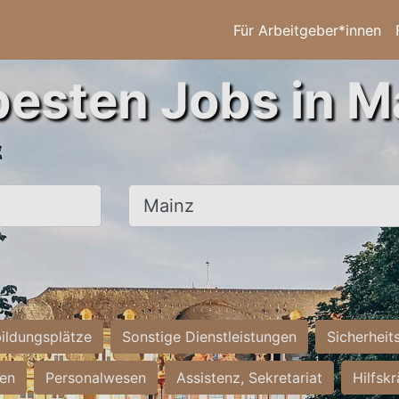
Für Arbeitgeber*innen
besten Jobs in M
Ort, Stadt
ildungsplätze
Sonstige Dienstleistungen
Sicherheit
ten
Personalwesen
Assistenz, Sekretariat
Hilfsk