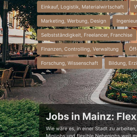
Einkauf, Logistik, Materialwirtschaft
W
Marketing, Werbung, Design
Ingenieu
Selbstständigkeit, Freelancer, Franchise
Finanzen, Controlling, Verwaltung
Öff
Forschung, Wissenschaft
Bildung, Erz
Jobs in Mainz: Fle
Wie wäre es, in einer Stadt zu arbeiten
Minijobs und flexible Nebenjobs weit me