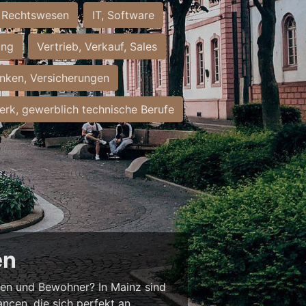
Rechtswesen
IT, Software
ung
Vertrieb, Verkauf, Sales
nken, Versicherungen
rk, gewerblich technische Berufe
en
nnen und Bewohner? In Mainz sind
ancen, die sich perfekt an