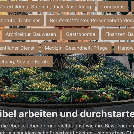
eiterbildung, Studium, duale Ausbildung
Tourismus
rberufe, Techniker
Berufskraftfahrer, Personenbeförder
Architektur, Bauwesen
Gastronomie
Finanzen, Ba
entlicher Dienst
Medizin, Gesundheit, Pflege
Handwe
iehung, Soziale Berufe
xibel arbeiten und durchstart
, die ebenso lebendig und vielfältig ist wie ihre Bewohneri
hr als nur klassische Erwerbstätigkeiten – sie eröffnen Ch