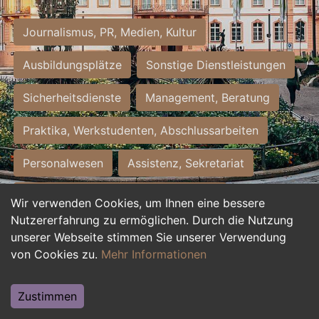
Journalismus, PR, Medien, Kultur
Ausbildungsplätze
Sonstige Dienstleistungen
Sicherheitsdienste
Management, Beratung
Praktika, Werkstudenten, Abschlussarbeiten
Personalwesen
Assistenz, Sekretariat
Hilfskräfte, Aushilfs- und Nebenjobs
Wir verwenden Cookies, um Ihnen eine bessere
Nutzererfahrung zu ermöglichen. Durch die Nutzung
Einkauf, Logistik, Materialwirtschaft
unserer Webseite stimmen Sie unserer Verwendung
von Cookies zu.
Mehr Informationen
Weiterbildung, Studium, duale Ausbildung
Tourismus
Rechtswesen
IT, Software
Zustimmen