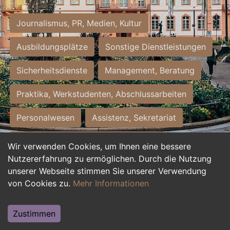
Journalismus, PR, Medien, Kultur
Ausbildungsplätze
Sonstige Dienstleistungen
Sicherheitsdienste
Management, Beratung
Praktika, Werkstudenten, Abschlussarbeiten
Personalwesen
Assistenz, Sekretariat
Hilfskräfte, Aushilfs- und Nebenjobs
Wir verwenden Cookies, um Ihnen eine bessere
Nutzererfahrung zu ermöglichen. Durch die Nutzung
Einkauf, Logistik, Materialwirtschaft
unserer Webseite stimmen Sie unserer Verwendung
von Cookies zu.
Mehr Informationen
Weiterbildung, Studium, duale Ausbildung
Tourismus
Rechtswesen
IT, Software
Zustimmen