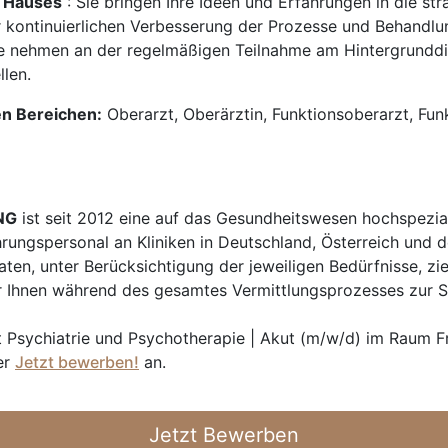
 Hauses
: Sie bringen Ihre Ideen und Erfahrungen in die st
r kontinuierlichen Verbesserung der Prozesse und Behandlu
e nehmen an der regelmäßigen Teilnahme am Hintergrunddie
llen.
en Bereichen:
Oberarzt, Oberärztin, Funktionsoberarzt, Funk
NG
ist seit 2012 eine auf das Gesundheitswesen hochspezial
hrungspersonal an Kliniken in Deutschland, Österreich und d
en, unter Berücksichtigung der jeweiligen Bedürfnisse, zi
 Ihnen während des gesamtes Vermittlungsprozesses zur Sei
t Psychiatrie und Psychotherapie | Akut (m/w/d) im Raum F
er
Jetzt bewerben!
an.
Jetzt Bewerben