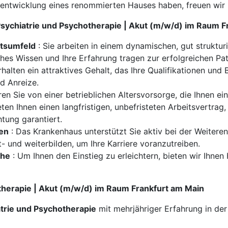
rentwicklung eines renommierten Hauses haben, freuen wir
 Psychiatrie und Psychotherapie | Akut (m/w/d) im Raum 
itsumfeld
: Sie arbeiten in einem dynamischen, gut struktu
iches Wissen und Ihre Erfahrung tragen zur erfolgreichen Pa
rhalten ein attraktives Gehalt, das Ihre Qualifikationen und
nd Anreize.
eren Sie von einer betrieblichen Altersvorsorge, die Ihnen ei
eten Ihnen einen langfristigen, unbefristeten Arbeitsvertrag,
tung garantiert.
ten
: Das Krankenhaus unterstützt Sie aktiv bei der Weitere
t- und weiterbilden, um Ihre Karriere voranzutreiben.
che
: Um Ihnen den Einstieg zu erleichtern, bieten wir Ihne
otherapie | Akut (m/w/d) im Raum Frankfurt am Main
trie und Psychotherapie
mit mehrjähriger Erfahrung in de