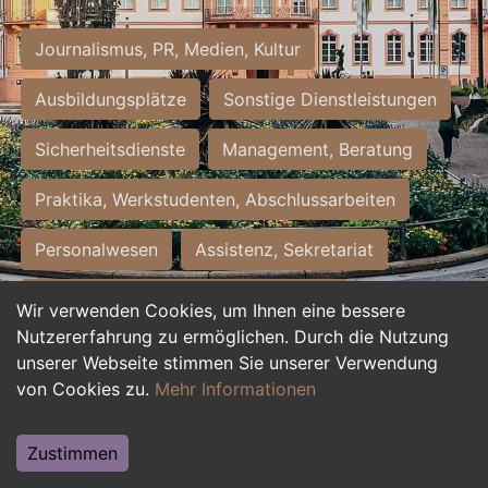
Journalismus, PR, Medien, Kultur
Ausbildungsplätze
Sonstige Dienstleistungen
Sicherheitsdienste
Management, Beratung
Praktika, Werkstudenten, Abschlussarbeiten
Personalwesen
Assistenz, Sekretariat
Hilfskräfte, Aushilfs- und Nebenjobs
Wir verwenden Cookies, um Ihnen eine bessere
Nutzererfahrung zu ermöglichen. Durch die Nutzung
Einkauf, Logistik, Materialwirtschaft
unserer Webseite stimmen Sie unserer Verwendung
von Cookies zu.
Mehr Informationen
Weiterbildung, Studium, duale Ausbildung
Tourismus
Rechtswesen
IT, Software
Zustimmen