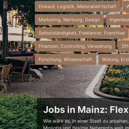
Einkauf, Logistik, Materialwirtschaft
W
Marketing, Werbung, Design
Ingenieu
Selbstständigkeit, Freelancer, Franchise
Finanzen, Controlling, Verwaltung
Öff
Forschung, Wissenschaft
Bildung, Erz
Jobs in Mainz: Fle
Wie wäre es, in einer Stadt zu arbeiten
Minijobs und flexible Nebenjobs weit me