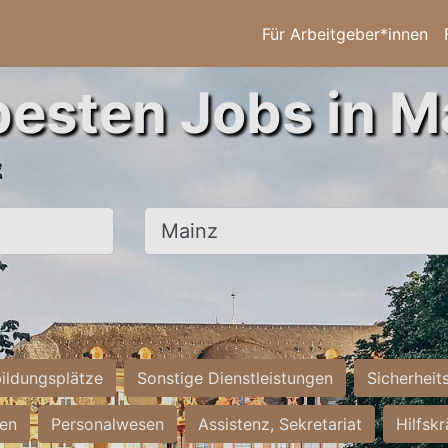
Für Arbeitgeber*innen
besten Jobs in M
Ort, Stadt
ildungsplätze
Sonstige Dienstleistungen
Sicherheit
ten
Personalwesen
Assistenz, Sekretariat
Hilfsk