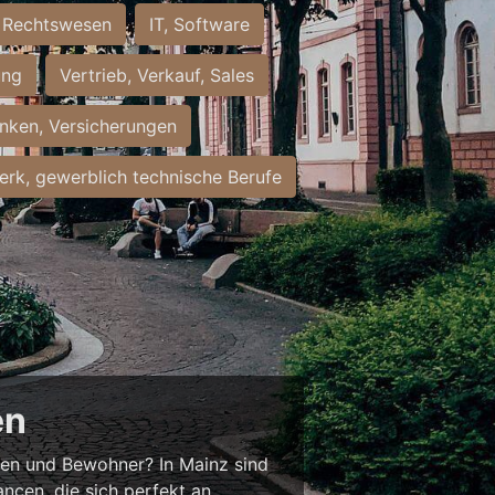
Rechtswesen
IT, Software
ung
Vertrieb, Verkauf, Sales
nken, Versicherungen
rk, gewerblich technische Berufe
en
nnen und Bewohner? In Mainz sind
ancen, die sich perfekt an