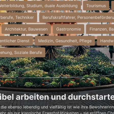
eiterbildung, Studium, duale Ausbildung
Tourismus
rberufe, Techniker
Berufskraftfahrer, Personenbeförder
Architektur, Bauwesen
Gastronomie
Finanzen, Ba
entlicher Dienst
Medizin, Gesundheit, Pflege
Handwe
iehung, Soziale Berufe
xibel arbeiten und durchstart
, die ebenso lebendig und vielfältig ist wie ihre Bewohneri
hr als nur klassische Erwerbstätigkeiten – sie eröffnen Ch