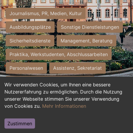
Journalismus, PR, Medien, Kultur
Ausbildungsplätze
Sonstige Dienstleistungen
Sicherheitsdienste
Management, Beratung
Praktika, Werkstudenten, Abschlussarbeiten
Personalwesen
Assistenz, Sekretariat
Hilfskräfte, Aushilfs- und Nebenjobs
Wir verwenden Cookies, um Ihnen eine bessere
Nutzererfahrung zu ermöglichen. Durch die Nutzung
Einkauf, Logistik, Materialwirtschaft
unserer Webseite stimmen Sie unserer Verwendung
von Cookies zu.
Mehr Informationen
Weiterbildung, Studium, duale Ausbildung
Tourismus
Rechtswesen
IT, Software
Zustimmen