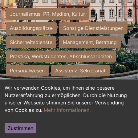
Journalismus, PR, Medien, Kultur
Ausbildungsplätze
Sonstige Dienstleistungen
Sicherheitsdienste
Management, Beratung
Praktika, Werkstudenten, Abschlussarbeiten
Personalwesen
Assistenz, Sekretariat
Hilfskräfte, Aushilfs- und Nebenjobs
Wir verwenden Cookies, um Ihnen eine bessere
Nutzererfahrung zu ermöglichen. Durch die Nutzung
Einkauf, Logistik, Materialwirtschaft
unserer Webseite stimmen Sie unserer Verwendung
von Cookies zu.
Mehr Informationen
Weiterbildung, Studium, duale Ausbildung
Tourismus
Rechtswesen
IT, Software
Zustimmen