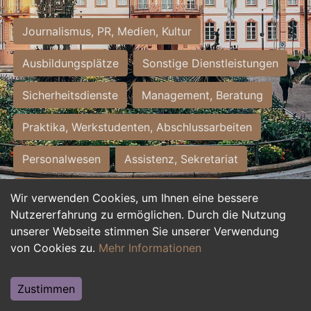
Journalismus, PR, Medien, Kultur
Ausbildungsplätze
Sonstige Dienstleistungen
Sicherheitsdienste
Management, Beratung
Praktika, Werkstudenten, Abschlussarbeiten
Personalwesen
Assistenz, Sekretariat
Hilfskräfte, Aushilfs- und Nebenjobs
Wir verwenden Cookies, um Ihnen eine bessere
Nutzererfahrung zu ermöglichen. Durch die Nutzung
Einkauf, Logistik, Materialwirtschaft
unserer Webseite stimmen Sie unserer Verwendung
von Cookies zu.
Mehr Informationen
Weiterbildung, Studium, duale Ausbildung
Tourismus
Rechtswesen
IT, Software
Zustimmen