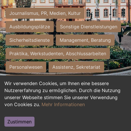
Journalismus, PR, Medien, Kultur
Ausbildungsplätze
Sonstige Dienstleistungen
Sicherheitsdienste
Management, Beratung
Praktika, Werkstudenten, Abschlussarbeiten
Personalwesen
Assistenz, Sekretariat
Hilfskräfte, Aushilfs- und Nebenjobs
Wir verwenden Cookies, um Ihnen eine bessere
Nutzererfahrung zu ermöglichen. Durch die Nutzung
Einkauf, Logistik, Materialwirtschaft
unserer Webseite stimmen Sie unserer Verwendung
von Cookies zu.
Mehr Informationen
Weiterbildung, Studium, duale Ausbildung
Tourismus
Rechtswesen
IT, Software
Zustimmen