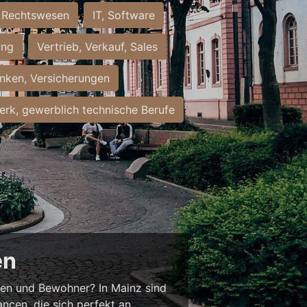
Rechtswesen
IT, Software
ung
Vertrieb, Verkauf, Sales
nken, Versicherungen
rk, gewerblich technische Berufe
en
nnen und Bewohner? In Mainz sind
ancen, die sich perfekt an