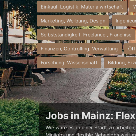
Einkauf, Logistik, Materialwirtschaft
W
Marketing, Werbung, Design
Ingenieu
Selbstständigkeit, Freelancer, Franchise
Finanzen, Controlling, Verwaltung
Öff
Forschung, Wissenschaft
Bildung, Erz
Jobs in Mainz: Fle
Wie wäre es, in einer Stadt zu arbeiten
Minijobs und flexible Nebenjobs weit me