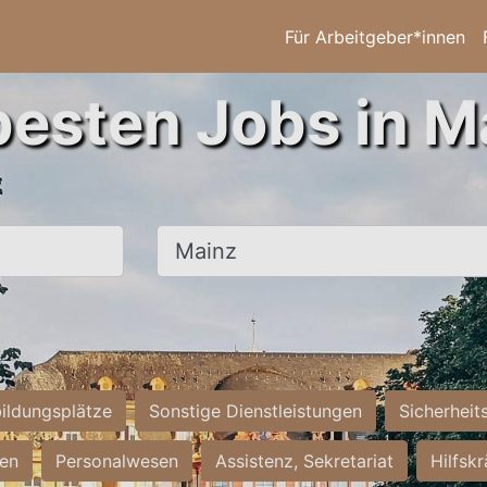
Für Arbeitgeber*innen
besten Jobs in M
Ort, Stadt
ildungsplätze
Sonstige Dienstleistungen
Sicherheit
ten
Personalwesen
Assistenz, Sekretariat
Hilfsk