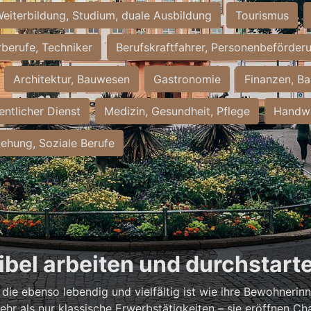
eiterbildung, Studium, duale Ausbildung
Tourismus
rberufe, Techniker
Berufskraftfahrer, Personenbeförder
Architektur, Bauwesen
Gastronomie
Finanzen, Ba
entlicher Dienst
Medizin, Gesundheit, Pflege
Handwe
iehung, Soziale Berufe
xibel arbeiten und durchstart
, die ebenso lebendig und vielfältig ist wie ihre Bewohneri
hr als nur klassische Erwerbstätigkeiten – sie eröffnen Ch