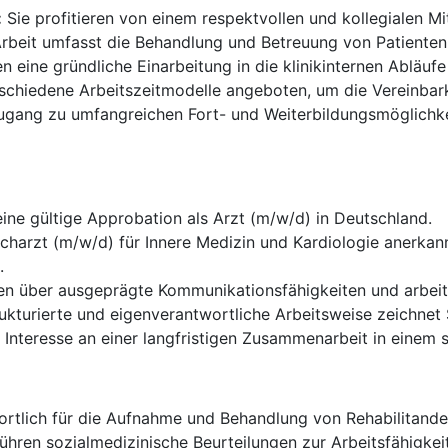
:
Sie profitieren von einem respektvollen und kollegialen M
Arbeit umfasst die Behandlung und Betreuung von Patiente
en eine gründliche Einarbeitung in die klinikinternen Abläuf
chiedene Arbeitszeitmodelle angeboten, um die Vereinbarke
gang zu umfangreichen Fort- und Weiterbildungsmöglichkei
ine gültige Approbation als Arzt (m/w/d) in Deutschland.
acharzt (m/w/d) für Innere Medizin und Kardiologie anerkann
.
en über ausgeprägte Kommunikationsfähigkeiten und arbei
rukturierte und eigenverantwortliche Arbeitsweise zeichnet 
Interesse an einer langfristigen Zusammenarbeit in einem s
ortlich für die Aufnahme und Behandlung von Rehabilitanden
ühren sozialmedizinische Beurteilungen zur Arbeitsfähigkei