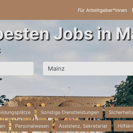
Für Arbeitgeber*innen
besten Jobs in M
Ort, Stadt
ildungsplätze
Sonstige Dienstleistungen
Sicherheit
ten
Personalwesen
Assistenz, Sekretariat
Hilfsk