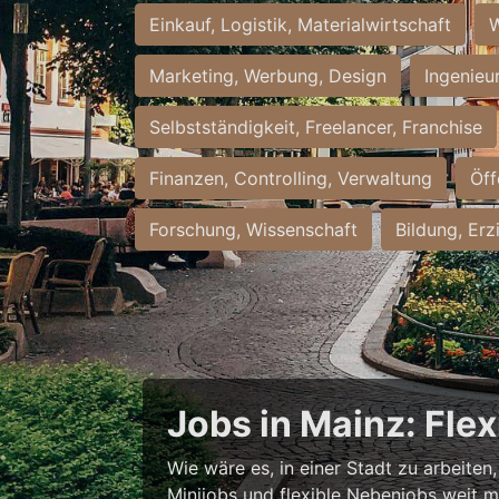
Einkauf, Logistik, Materialwirtschaft
W
Marketing, Werbung, Design
Ingenieu
Selbstständigkeit, Freelancer, Franchise
Finanzen, Controlling, Verwaltung
Öff
Forschung, Wissenschaft
Bildung, Erz
Jobs in Mainz: Fle
Wie wäre es, in einer Stadt zu arbeiten
Minijobs und flexible Nebenjobs weit me