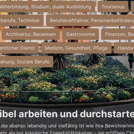
eiterbildung, Studium, duale Ausbildung
Tourismus
rberufe, Techniker
Berufskraftfahrer, Personenbeförder
Architektur, Bauwesen
Gastronomie
Finanzen, Ba
entlicher Dienst
Medizin, Gesundheit, Pflege
Handwe
iehung, Soziale Berufe
xibel arbeiten und durchstart
, die ebenso lebendig und vielfältig ist wie ihre Bewohneri
hr als nur klassische Erwerbstätigkeiten – sie eröffnen Ch