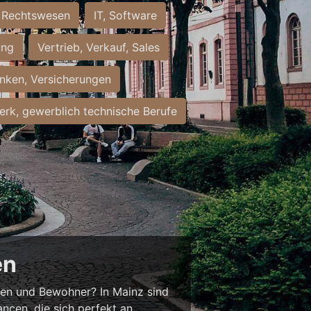
Rechtswesen
IT, Software
ung
Vertrieb, Verkauf, Sales
nken, Versicherungen
rk, gewerblich technische Berufe
en
nnen und Bewohner? In Mainz sind
ancen, die sich perfekt an