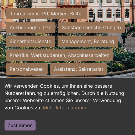
Journalismus, PR, Medien, Kultur
Ausbildungsplätze
Sonstige Dienstleistungen
Sicherheitsdienste
Management, Beratung
Praktika, Werkstudenten, Abschlussarbeiten
Personalwesen
Assistenz, Sekretariat
Hilfskräfte, Aushilfs- und Nebenjobs
Wir verwenden Cookies, um Ihnen eine bessere
Nutzererfahrung zu ermöglichen. Durch die Nutzung
Einkauf, Logistik, Materialwirtschaft
unserer Webseite stimmen Sie unserer Verwendung
von Cookies zu.
Mehr Informationen
Weiterbildung, Studium, duale Ausbildung
Tourismus
Rechtswesen
IT, Software
Zustimmen