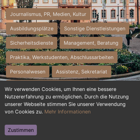
Journalismus, PR, Medien, Kultur
Ausbildungsplätze
Sonstige Dienstleistungen
Sicherheitsdienste
Management, Beratung
Praktika, Werkstudenten, Abschlussarbeiten
Personalwesen
Assistenz, Sekretariat
Hilfskräfte, Aushilfs- und Nebenjobs
Wir verwenden Cookies, um Ihnen eine bessere
Nutzererfahrung zu ermöglichen. Durch die Nutzung
Einkauf, Logistik, Materialwirtschaft
unserer Webseite stimmen Sie unserer Verwendung
von Cookies zu.
Mehr Informationen
Weiterbildung, Studium, duale Ausbildung
Tourismus
Rechtswesen
IT, Software
Zustimmen