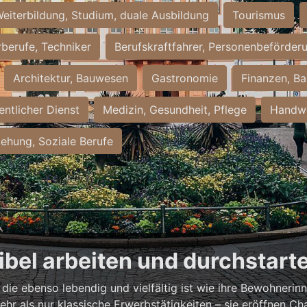
eiterbildung, Studium, duale Ausbildung
Tourismus
rberufe, Techniker
Berufskraftfahrer, Personenbeförder
Architektur, Bauwesen
Gastronomie
Finanzen, Ba
entlicher Dienst
Medizin, Gesundheit, Pflege
Handwe
iehung, Soziale Berufe
xibel arbeiten und durchstart
, die ebenso lebendig und vielfältig ist wie ihre Bewohneri
hr als nur klassische Erwerbstätigkeiten – sie eröffnen Ch