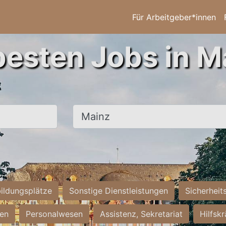
Für Arbeitgeber*innen
besten Jobs in M
Ort, Stadt
ildungsplätze
Sonstige Dienstleistungen
Sicherheit
ten
Personalwesen
Assistenz, Sekretariat
Hilfsk