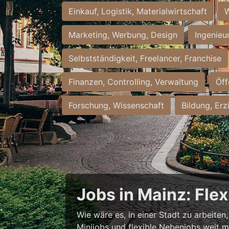
Einkauf, Logistik, Materialwirtschaft
W
Marketing, Werbung, Design
Ingenieu
Selbstständigkeit, Freelancer, Franchise
Finanzen, Controlling, Verwaltung
Öff
Forschung, Wissenschaft
Bildung, Erz
Jobs in Mainz: Fle
Wie wäre es, in einer Stadt zu arbeiten
Minijobs und flexible Nebenjobs weit me