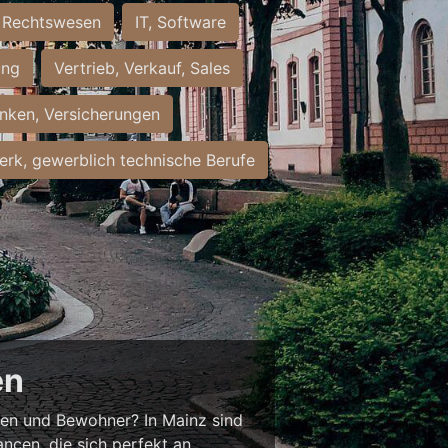
Rechtswesen
IT, Software
ung
Vertrieb, Verkauf, Sales
nken, Versicherungen
rk, gewerblich technische Berufe
en
nnen und Bewohner? In Mainz sind
ancen, die sich perfekt an