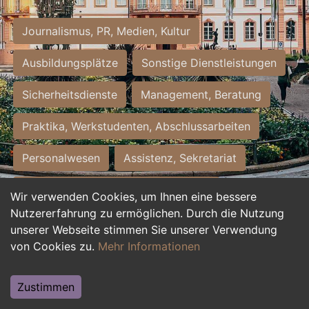
Journalismus, PR, Medien, Kultur
Ausbildungsplätze
Sonstige Dienstleistungen
Sicherheitsdienste
Management, Beratung
Praktika, Werkstudenten, Abschlussarbeiten
Personalwesen
Assistenz, Sekretariat
Hilfskräfte, Aushilfs- und Nebenjobs
Wir verwenden Cookies, um Ihnen eine bessere
Nutzererfahrung zu ermöglichen. Durch die Nutzung
Einkauf, Logistik, Materialwirtschaft
unserer Webseite stimmen Sie unserer Verwendung
von Cookies zu.
Mehr Informationen
Weiterbildung, Studium, duale Ausbildung
Tourismus
Rechtswesen
IT, Software
Zustimmen