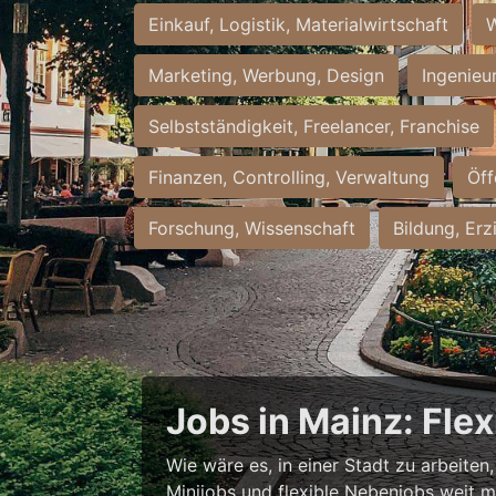
Einkauf, Logistik, Materialwirtschaft
W
Marketing, Werbung, Design
Ingenieu
Selbstständigkeit, Freelancer, Franchise
Finanzen, Controlling, Verwaltung
Öff
Forschung, Wissenschaft
Bildung, Erz
Jobs in Mainz: Fle
Wie wäre es, in einer Stadt zu arbeiten
Minijobs und flexible Nebenjobs weit me