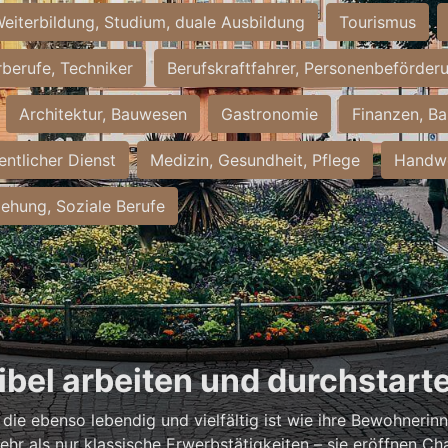
eiterbildung, Studium, duale Ausbildung
Tourismus
rberufe, Techniker
Berufskraftfahrer, Personenbeförder
Architektur, Bauwesen
Gastronomie
Finanzen, Ba
entlicher Dienst
Medizin, Gesundheit, Pflege
Handwe
iehung, Soziale Berufe
xibel arbeiten und durchstart
, die ebenso lebendig und vielfältig ist wie ihre Bewohneri
hr als nur klassische Erwerbstätigkeiten – sie eröffnen Ch