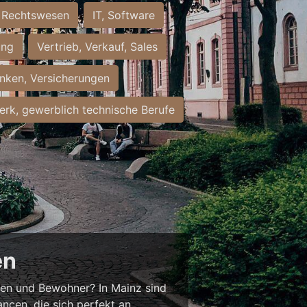
Rechtswesen
IT, Software
ung
Vertrieb, Verkauf, Sales
nken, Versicherungen
rk, gewerblich technische Berufe
en
nnen und Bewohner? In Mainz sind
ancen, die sich perfekt an