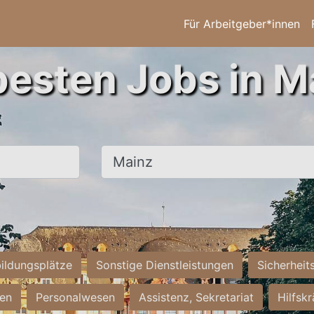
Für Arbeitgeber*innen
besten Jobs in M
Ort, Stadt
ildungsplätze
Sonstige Dienstleistungen
Sicherheit
ten
Personalwesen
Assistenz, Sekretariat
Hilfsk