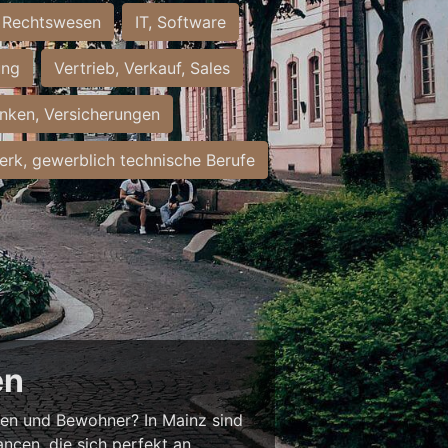
Rechtswesen
IT, Software
ung
Vertrieb, Verkauf, Sales
nken, Versicherungen
rk, gewerblich technische Berufe
en
nnen und Bewohner? In Mainz sind
ancen, die sich perfekt an