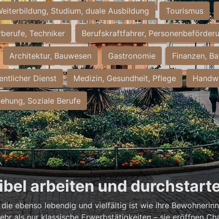
eiterbildung, Studium, duale Ausbildung
Tourismus
rberufe, Techniker
Berufskraftfahrer, Personenbeförder
Architektur, Bauwesen
Gastronomie
Finanzen, Ba
entlicher Dienst
Medizin, Gesundheit, Pflege
Handwe
iehung, Soziale Berufe
xibel arbeiten und durchstart
, die ebenso lebendig und vielfältig ist wie ihre Bewohneri
hr als nur klassische Erwerbstätigkeiten – sie eröffnen Ch