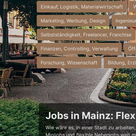
Einkauf, Logistik, Materialwirtschaft
W
Marketing, Werbung, Design
Ingenieu
Selbstständigkeit, Freelancer, Franchise
Finanzen, Controlling, Verwaltung
Öff
Forschung, Wissenschaft
Bildung, Erz
Jobs in Mainz: Fle
Wie wäre es, in einer Stadt zu arbeiten
Minijobs und flexible Nebenjobs weit me