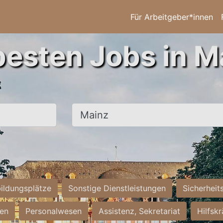
Für Arbeitgeber*innen
besten Jobs in M
Ort, Stadt
ildungsplätze
Sonstige Dienstleistungen
Sicherheit
ten
Personalwesen
Assistenz, Sekretariat
Hilfsk