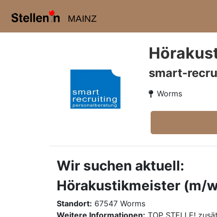
MAINZ
Hörakust
smart-recru
Worms
Wir suchen aktuell:
Hörakustikmeister (m/w/
Standort:
67547 Worms
Weitere Informationen:
TOP STELLE! zusät