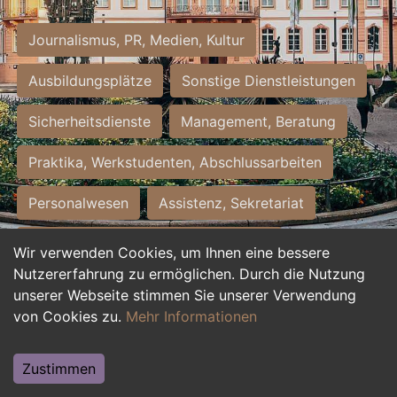
Journalismus, PR, Medien, Kultur
Ausbildungsplätze
Sonstige Dienstleistungen
Sicherheitsdienste
Management, Beratung
Praktika, Werkstudenten, Abschlussarbeiten
Personalwesen
Assistenz, Sekretariat
Hilfskräfte, Aushilfs- und Nebenjobs
Wir verwenden Cookies, um Ihnen eine bessere
Nutzererfahrung zu ermöglichen. Durch die Nutzung
Einkauf, Logistik, Materialwirtschaft
unserer Webseite stimmen Sie unserer Verwendung
von Cookies zu.
Mehr Informationen
Weiterbildung, Studium, duale Ausbildung
Tourismus
Rechtswesen
IT, Software
Zustimmen