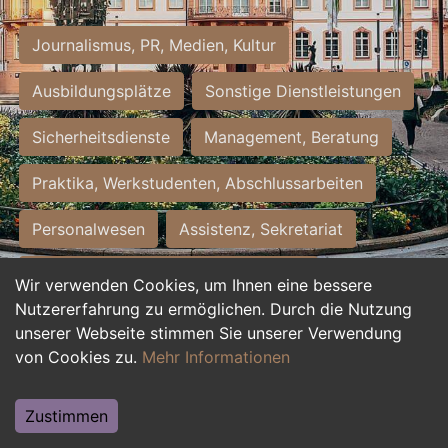
Journalismus, PR, Medien, Kultur
Ausbildungsplätze
Sonstige Dienstleistungen
Sicherheitsdienste
Management, Beratung
Praktika, Werkstudenten, Abschlussarbeiten
Personalwesen
Assistenz, Sekretariat
Hilfskräfte, Aushilfs- und Nebenjobs
Wir verwenden Cookies, um Ihnen eine bessere
Nutzererfahrung zu ermöglichen. Durch die Nutzung
Einkauf, Logistik, Materialwirtschaft
unserer Webseite stimmen Sie unserer Verwendung
von Cookies zu.
Mehr Informationen
Weiterbildung, Studium, duale Ausbildung
Tourismus
Rechtswesen
IT, Software
Zustimmen