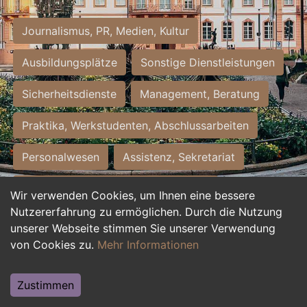
Journalismus, PR, Medien, Kultur
Ausbildungsplätze
Sonstige Dienstleistungen
Sicherheitsdienste
Management, Beratung
Praktika, Werkstudenten, Abschlussarbeiten
Personalwesen
Assistenz, Sekretariat
Hilfskräfte, Aushilfs- und Nebenjobs
Wir verwenden Cookies, um Ihnen eine bessere
Nutzererfahrung zu ermöglichen. Durch die Nutzung
Einkauf, Logistik, Materialwirtschaft
unserer Webseite stimmen Sie unserer Verwendung
von Cookies zu.
Mehr Informationen
Weiterbildung, Studium, duale Ausbildung
Tourismus
Rechtswesen
IT, Software
Zustimmen