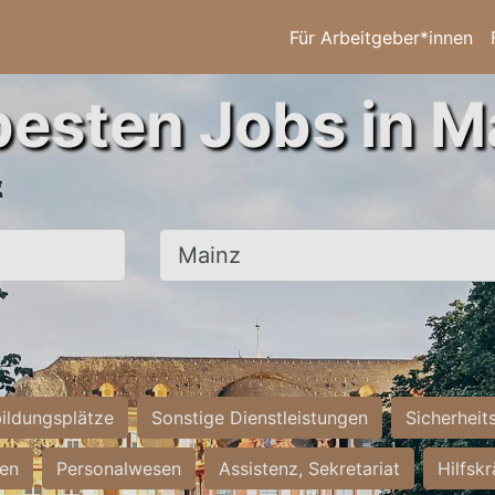
Für Arbeitgeber*innen
besten Jobs in M
Ort, Stadt
ildungsplätze
Sonstige Dienstleistungen
Sicherheit
ten
Personalwesen
Assistenz, Sekretariat
Hilfsk