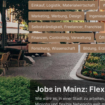
Einkauf, Logistik, Materialwirtschaft
W
Marketing, Werbung, Design
Ingenieu
Selbstständigkeit, Freelancer, Franchise
Finanzen, Controlling, Verwaltung
Öff
Forschung, Wissenschaft
Bildung, Erz
Jobs in Mainz: Fle
Wie wäre es, in einer Stadt zu arbeiten
Minijobs und flexible Nebenjobs weit me