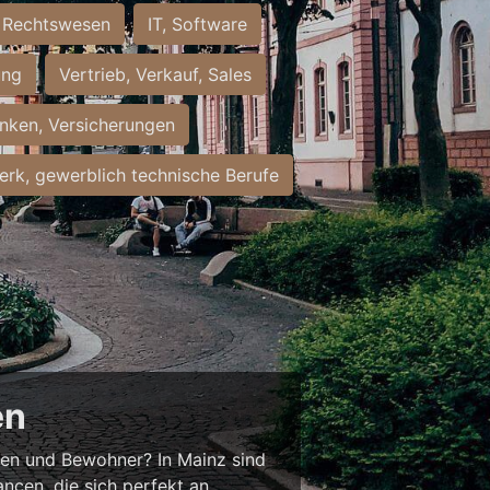
Rechtswesen
IT, Software
ung
Vertrieb, Verkauf, Sales
nken, Versicherungen
rk, gewerblich technische Berufe
en
nnen und Bewohner? In Mainz sind
ancen, die sich perfekt an