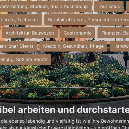
eiterbildung, Studium, duale Ausbildung
Tourismus
rberufe, Techniker
Berufskraftfahrer, Personenbeförder
Architektur, Bauwesen
Gastronomie
Finanzen, Ba
entlicher Dienst
Medizin, Gesundheit, Pflege
Handwe
iehung, Soziale Berufe
xibel arbeiten und durchstart
, die ebenso lebendig und vielfältig ist wie ihre Bewohneri
hr als nur klassische Erwerbstätigkeiten – sie eröffnen Ch