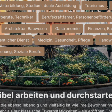
eiterbildung, Studium, duale Ausbildung
Tourismus
rberufe, Techniker
Berufskraftfahrer, Personenbeförder
Architektur, Bauwesen
Gastronomie
Finanzen, Ba
entlicher Dienst
Medizin, Gesundheit, Pflege
Handwe
iehung, Soziale Berufe
xibel arbeiten und durchstart
, die ebenso lebendig und vielfältig ist wie ihre Bewohneri
hr als nur klassische Erwerbstätigkeiten – sie eröffnen Ch