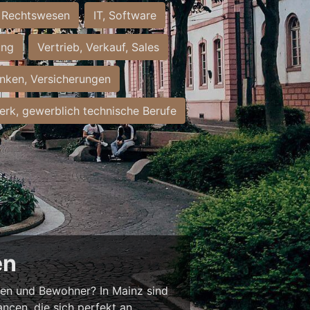
Rechtswesen
IT, Software
ung
Vertrieb, Verkauf, Sales
nken, Versicherungen
rk, gewerblich technische Berufe
en
nnen und Bewohner? In Mainz sind
ancen, die sich perfekt an