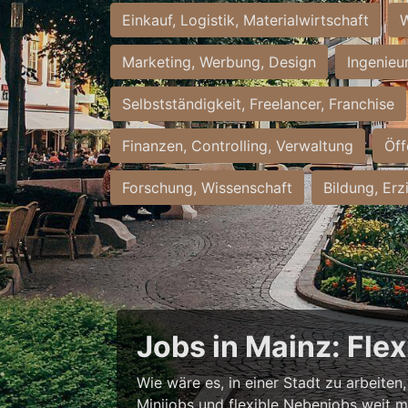
Einkauf, Logistik, Materialwirtschaft
W
Marketing, Werbung, Design
Ingenieu
Selbstständigkeit, Freelancer, Franchise
Finanzen, Controlling, Verwaltung
Öff
Forschung, Wissenschaft
Bildung, Erz
Jobs in Mainz: Fle
Wie wäre es, in einer Stadt zu arbeiten
Minijobs und flexible Nebenjobs weit me