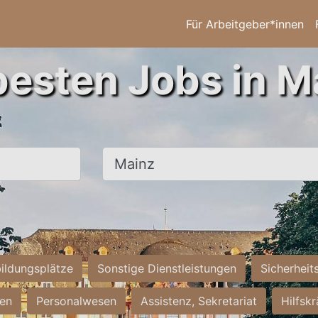
Für Arbeitgeber*innen
besten Jobs in M
Ort, Stadt
ildungsplätze
Sonstige Dienstleistungen
Sicherheit
ten
Personalwesen
Assistenz, Sekretariat
Hilfsk